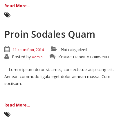
Read More...
Proin Sodales Quam
11 сентября, 2014
Not categorized
к
Posted by
Комментарии
отключены
Admin
записи
Proin
Sodales
Lorem ipsum dolor sit amet, consectetue adipiscing elit.
Quam
Aenean commodo ligula eget dolor aenean massa. Cum
sociisum.
Read More...