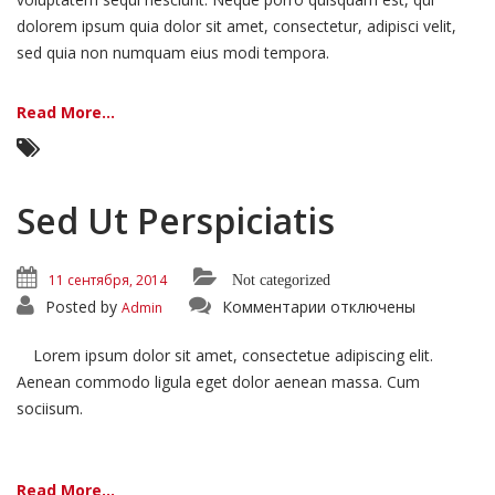
dolorem ipsum quia dolor sit amet, consectetur, adipisci velit,
sed quia non numquam eius modi tempora.
Read More...
Sed Ut Perspiciatis
11 сентября, 2014
Not categorized
к
Posted by
Комментарии
отключены
Admin
записи
Sed
Ut
Lorem ipsum dolor sit amet, consectetue adipiscing elit.
Perspiciatis
Aenean commodo ligula eget dolor aenean massa. Cum
sociisum.
Read More...