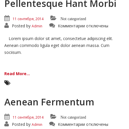
Pellentesque Hant Morbi
11 сентября, 2014
Not categorized
к
Posted by
Комментарии
отключены
Admin
записи
Pellentesque
Hant
Lorem ipsum dolor sit amet, consectetue adipiscing elit.
Morbi
Aenean commodo ligula eget dolor aenean massa. Cum
sociisum.
Read More...
Aenean Fermentum
11 сентября, 2014
Not categorized
к
Posted by
Комментарии
отключены
Admin
записи