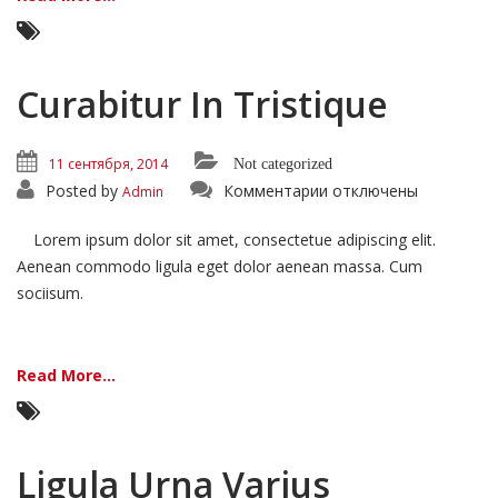
Curabitur In Tristique
11 сентября, 2014
Not categorized
к
Posted by
Комментарии
отключены
Admin
записи
Curabitur
In
Lorem ipsum dolor sit amet, consectetue adipiscing elit.
Tristique
Aenean commodo ligula eget dolor aenean massa. Cum
sociisum.
Read More...
Ligula Urna Varius