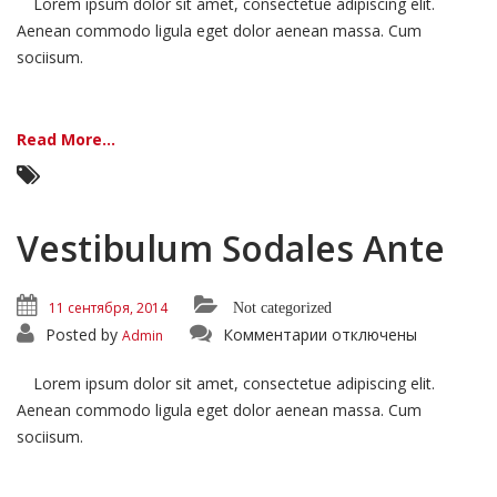
Lorem ipsum dolor sit amet, consectetue adipiscing elit.
Nisiut
Aenean commodo ligula eget dolor aenean massa. Cum
sociisum.
Read More...
Vestibulum Sodales Ante
11 сентября, 2014
Not categorized
к
Posted by
Комментарии
отключены
Admin
записи
Vestibulum
Sodales
Lorem ipsum dolor sit amet, consectetue adipiscing elit.
Ante
Aenean commodo ligula eget dolor aenean massa. Cum
sociisum.