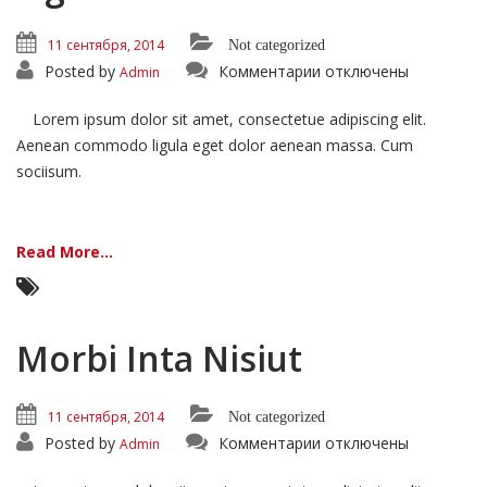
11 сентября, 2014
Not categorized
к
Posted by
Комментарии
отключены
Admin
записи
Ligula
Urna
Lorem ipsum dolor sit amet, consectetue adipiscing elit.
Varius
Aenean commodo ligula eget dolor aenean massa. Cum
sociisum.
Read More...
Morbi Inta Nisiut
11 сентября, 2014
Not categorized
к
Posted by
Комментарии
отключены
Admin
записи
Morbi
Inta