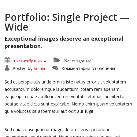
Portfolio: Single Project —
Wide
Exceptional images deserve an exceptional
presentation.
18 сентября, 2014
Not categorized
к
Posted by
Комментарии
отключены
Admin
записи
Portfolio:
Single
Sed ut perspiciatis unde omnis iste natus error sit voluptatem
Project
—
accusantium doloremque laudantium, totam rem aperiam,
Wide
eaque ipsa quae ab illo inventore veritatis et quasi architecto
beatae vitae dicta sunt explicabo. Nemo enim ipsam voluptatem
quia voluptas sit aspernatur aut odit aut fugit.
Sed quia consequuntur magni dolores eos qui ratione
voluptatem sequi nesciunt. Neque porro quisquam est, qui