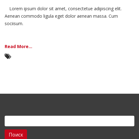
Aenean
Fermentum
Lorem ipsum dolor sit amet, consectetue adipiscing elit.
Aenean commodo ligula eget dolor aenean massa. Cum
sociisum.
Read More...
Найти: