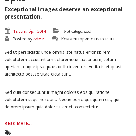
Exceptional images deserve an exceptional
presentation.
18 сентября, 2014
Not categorized
к
Posted by
Комментарии
отключены
Admin
записи
Portfolio:
Single
Sed ut perspiciatis unde omnis iste natus error sit rem
Project
—
voluptatem accusantium doloremque laudantium, totam
Split
aperiam, eaque ipsa quae ab illo inventore veritatis et quasi
architecto beatae vitae dicta sunt.
Sed quia consequuntur magni dolores eos qui ratione
voluptatem sequi nesciunt. Neque porro quisquam est, qui
dolorem ipsum quia dolor sit amet, consectetur.
Read More...